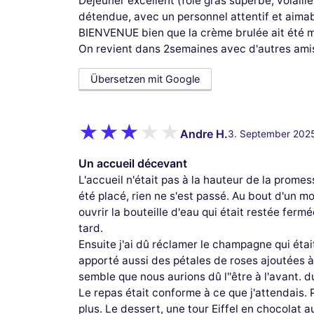
Déjeuner excellent (foie gras superbe, volail
détendue, avec un personnel attentif et aim
BIENVENUE bien que la crème brulée ait été m
On revient dans 2semaines avec d'autres ami
Übersetzen mit Google
Andre H.
3. September 202
Un accueil décevant
L'accueil n'était pas à la hauteur de la prome
été placé, rien ne s'est passé. Au bout d'un 
ouvrir la bouteille d'eau qui était restée fermée
tard.
Ensuite j'ai dû réclamer le champagne qui étai
apporté aussi des pétales de roses ajoutées à 
semble que nous aurions dû l''être à l'avant. 
Le repas était conforme à ce que j'attendais. 
plus. Le dessert, une tour Eiffel en chocolat au 