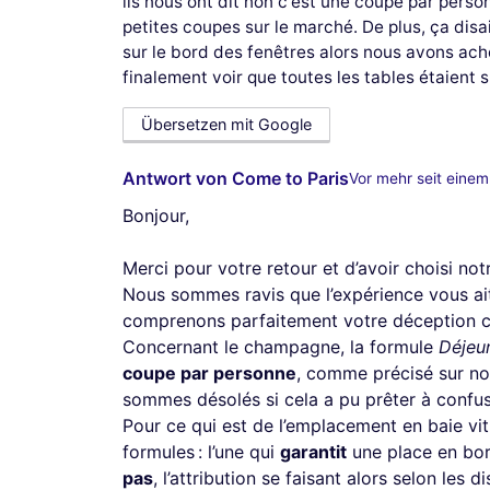
ils nous ont dit non c'est une coupe par person
petites coupes sur le marché. De plus, ça disa
sur le bord des fenêtres alors nous avons ache
finalement voir que toutes les tables étaient s
Übersetzen mit Google
Antwort von Come to Paris
Vor mehr seit einem 
Bonjour,
Merci pour votre retour et d’avoir choisi not
Nous sommes ravis que l’expérience vous ai
comprenons parfaitement votre déception co
Concernant le champagne, la formule
Déjeu
coupe par personne
, comme précisé sur not
sommes désolés si cela a pu prêter à confu
Pour ce qui est de l’emplacement en baie vitr
formules : l’une qui
garantit
une place en bord
pas
, l’attribution se faisant alors selon les d