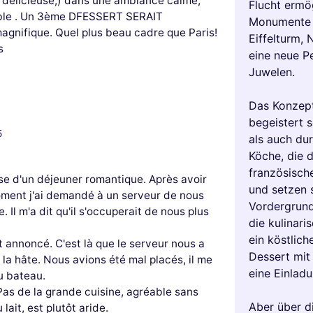
le délicieuse,) dans une ambiance calme,
Flucht ermög
able . Un 3ème DFESSERT SERAIT
Monumente 
agnifique. Quel plus beau cadre que Paris!
Eiffelturm,
s
eine neue P
Juwelen.
Das Konzept
begeistert 
5
als auch dur
Köche, die 
französisch
sse d'un déjeuner romantique. Après avoir
und setzen 
moment j'ai demandé à un serveur de nous
Vordergrund
. Il m'a dit qu'il s'occuperait de nous plus
die kulinari
ein köstlich
t annoncé. C'est là que le serveur nous a
Dessert mit 
la hâte. Nous avions été mal placés, il me
eine Einlad
du bateau.
Pas de la grande cuisine, agréable sans
Aber über d
lait, est plutôt aride.