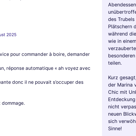
Abendessen 
unübertroff
des Trubels
Plätschern d
während die
ust 2025
wie in eine
verzauberte
rvice pour commander à boire, demander
besonderen 
teilen.
un, réponse automatique « ah voyez avec
Kurz gesagt
eante donc il ne pouvait s’occuper des
der Marina v
Chic mit Un
Entdeckung 
st dommage.
nicht verpas
neuen Blick
sich verwöh
Sinne!