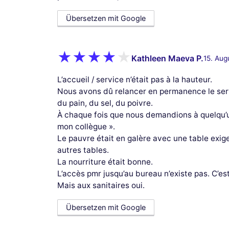
Übersetzen mit Google
Kathleen Maeva P.
15. Aug
L’accueil / service n’était pas à la hauteur.
Nous avons dû relancer en permanence le se
du pain, du sel, du poivre.
À chaque fois que nous demandions à quelqu’
mon collègue ».
Le pauvre était en galère avec une table exig
autres tables.
La nourriture était bonne.
L’accès pmr jusqu’au bureau n’existe pas. C’e
Mais aux sanitaires oui.
Übersetzen mit Google