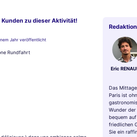
 Kunden zu dieser Aktivität!
Redaktion
inem Jahr veröffentlicht
höne Rundfahrt
Eric RENAU
Das Mittage
Paris ist oh
gastronomis
Wunder der S
bequem auf 
friedlichen
Sie ein raff