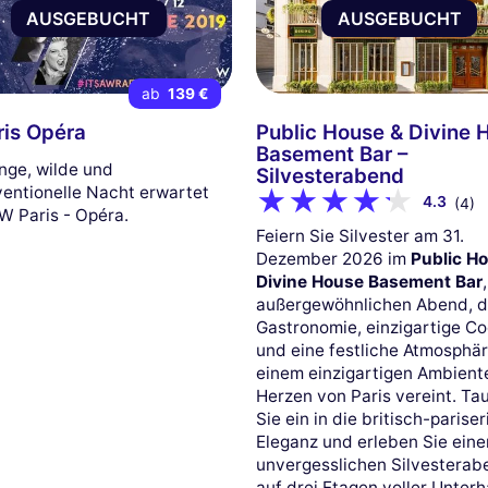
AUSGEBUCHT
AUSGEBUCHT
ab
139 €
is Opéra
Public House & Divine 
Basement Bar –
ange, wilde und
Silvesterabend
entionelle Nacht erwartet
4.3
(4)
 W Paris - Opéra.
Feiern Sie Silvester am 31.
Dezember 2026 im
Public H
Divine House Basement Bar
außergewöhnlichen Abend, d
Gastronomie, einzigartige Co
und eine festliche Atmosphär
einem einzigartigen Ambient
Herzen von Paris vereint. T
Sie ein in die britisch-parise
Eleganz und erleben Sie eine
unvergesslichen Silvesterab
auf drei Etagen voller Unter