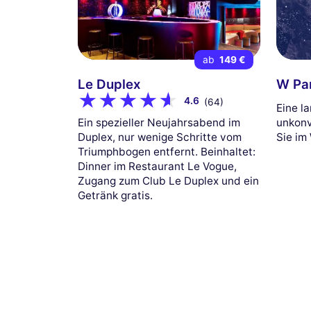
ab
149 €
Le Duplex
W Par
4.6
(64)
Eine l
Ein spezieller Neujahrsabend im
unkonv
Duplex, nur wenige Schritte vom
Sie im
Triumphbogen entfernt. Beinhaltet:
Dinner im Restaurant Le Vogue,
Zugang zum Club Le Duplex und ein
Getränk gratis.