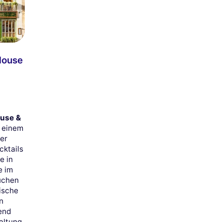
House
ouse &
, einem
er
cktails
e in
e im
auchen
rische
n
end
haltung