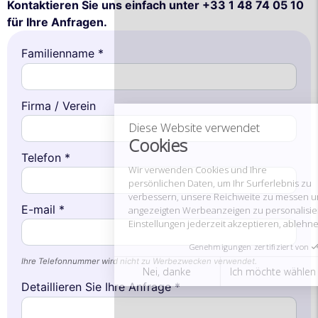
Kontaktieren Sie uns einfach unter +33 1 48 74 05 10
für Ihre Anfragen.
Diese Website verwendet
Cookies
Familienname *
Wir verwenden Cookies und Ihre
persönlichen Daten, um Ihr Surferlebnis zu
Firma / Verein
verbessern, unsere Reichweite zu messen und die Ihnen
angezeigten Werbeanzeigen zu personalisieren. Sie können Ihre
Einstellungen jederzeit akzeptieren, ablehnen oder anpassen.
Genehmigungen zertifiziert von
Telefon *
Nei, danke
Ich möchte wählen
Ich stimme zu
E-mail *
Ihre Telefonnummer wird nicht zu Werbezwecken verwendet.
Detaillieren Sie Ihre Anfrage *