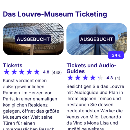
Das Louvre-Museum Ticketing
AUSGEBUCHT
AUSGEBUCHT
24 €
Tickets
Tickets und Audio-
Guides
4.8
(448)
4.3
(4)
Kunst verdient einen
Besichtigen Sie das Louvre
außergewöhnlichen
mit Audioguide und Plan in
Rahmen. Im Herzen von
Ihrem eigenen Tempo und
Paris, in einer ehemaligen
bestaunen Sie dessen
königlichen Residenz
bedeutendsten Werke: die
gelegen, öffnet das größte
Venus von Milo, Leonardo
Museum der Welt seine
da Vincis Mona Lisa und
Türen für einen
unzählige weitere.
unvergesslichen Besuch.