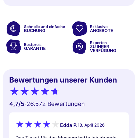
Schnelle und einfache
Exklusive
BUCHUNG
ANGEBOTE
Experten
Bestpreis
ZU IHRER
GARANTIE
VERFÜGUNG
Bewertungen unserer Kunden
4,7
/5
26.572 Bewertungen
-
Edda P.
18. April 2026
Das Ticket für das Museum hatte ich abends