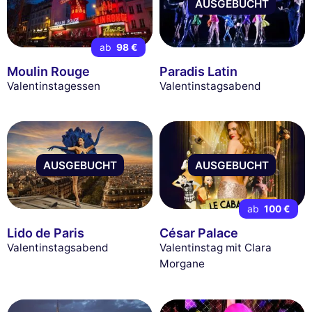
AUSGEBUCHT
ab
98 €
Moulin Rouge
Paradis Latin
Valentinstagessen
Valentinstagsabend
AUSGEBUCHT
AUSGEBUCHT
ab
100 €
Lido de Paris
César Palace
Valentinstagsabend
Valentinstag mit Clara
Morgane