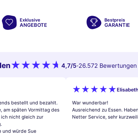
Exklusive
Bestpreis
ANGEBOTE
GARANTIE
den
4,7
/5
26.572 Bewertungen
-
Elisabeth
nds bestellt und bezahlt.
War wunderbar!
e, am späten Vormittag des
Ausreichend zu Essen. Haben 
ich nicht gleich zur
Netter Service, sehr kurzweil
.
ce und würde Sue