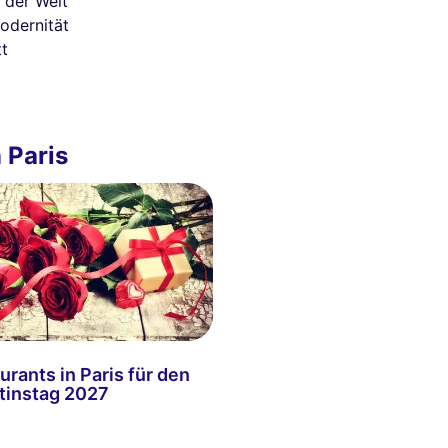
 der Welt
odernität
tt
n Paris
urants in Paris für den
tinstag 2027