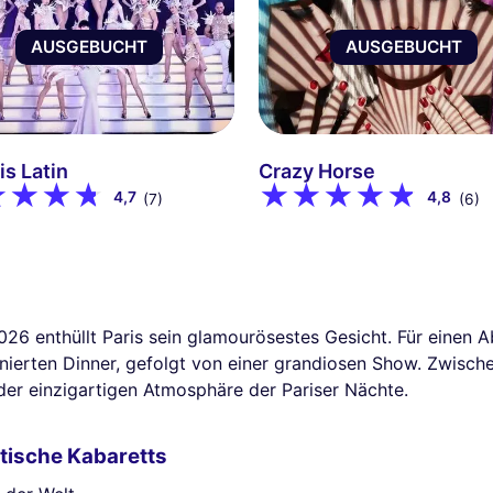
AUSGEBUCHT
AUSGEBUCHT
is Latin
Crazy Horse
4,7
4,8
(7)
(6)
026 enthüllt Paris sein glamourösestes Gesicht. Für einen
inierten Dinner, gefolgt von einer grandiosen Show. Zwisc
 der einzigartigen Atmosphäre der Pariser Nächte.
tische Kabaretts