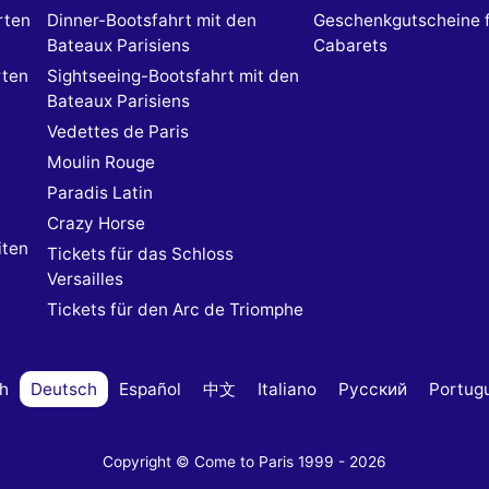
rten
Dinner-Bootsfahrt mit den
Geschenkgutscheine 
Bateaux Parisiens
Cabarets
rten
Sightseeing-Bootsfahrt mit den
Bateaux Parisiens
Vedettes de Paris
Moulin Rouge
Paradis Latin
Crazy Horse
iten
Tickets für das Schloss
Versailles
Tickets für den Arc de Triomphe
sh
Deutsch
Español
中文
Italiano
Русский
Portug
Copyright © Come to Paris 1999 - 2026