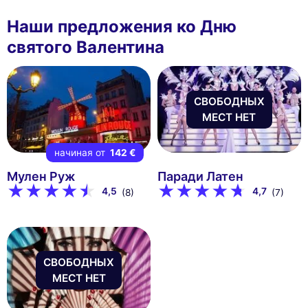
Наши предложения ко Дню
святого Валентина
СВОБОДНЫХ
МЕСТ НЕТ
начиная от
142 €
Мулен Руж
Паради Латен
4,5
4,7
(8)
(7)
СВОБОДНЫХ
МЕСТ НЕТ