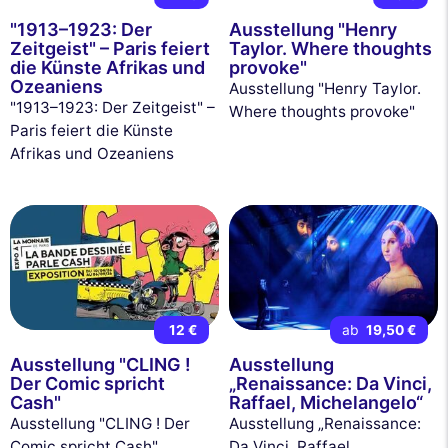
"1913–1923: Der
Ausstellung "Henry
Zeitgeist" – Paris feiert
Taylor. Where thoughts
die Künste Afrikas und
provoke"
Ozeaniens
Ausstellung "Henry Taylor.
"1913–1923: Der Zeitgeist" –
Where thoughts provoke"
Paris feiert die Künste
Afrikas und Ozeaniens
12 €
ab
19,50 €
Ausstellung "CLING !
Ausstellung
Der Comic spricht
„Renaissance: Da Vinci,
Cash"
Raffael, Michelangelo“
Ausstellung "CLING ! Der
Ausstellung „Renaissance:
Comic spricht Cash"
Da Vinci, Raffael,