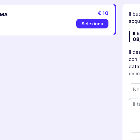
€ 10
Il bu
’IMA
acqui
Seleziona
Il 
08
Il de
con "
data 
un m