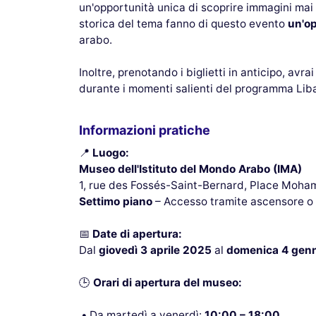
un'opportunità unica di scoprire immagini mai 
storica del tema fanno di questo evento
un'op
arabo.
Inoltre, prenotando i biglietti in anticipo, avra
durante i momenti salienti del programma Lib
Informazioni pratiche
📍
Luogo:
Museo dell'Istituto del Mondo Arabo (IMA)
1, rue des Fossés-Saint-Bernard, Place Moha
Settimo piano
– Accesso tramite ascensore o 
📅
Date di apertura:
Dal
giovedì 3 aprile 2025
al
domenica 4 gen
🕒
Orari di apertura del museo:
Da martedì a venerdì:
10:00 – 18:00