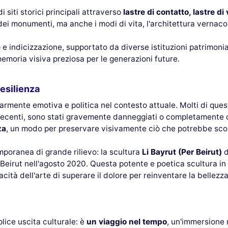
 siti storici principali attraverso
lastre di contatto, lastre di 
ei monumenti, ma anche i modi di vita, l'architettura vernacolar
e
e indicizzazione, supportato da diverse istituzioni patrimonial
emoria visiva preziosa per le generazioni future.
resilienza
mente emotiva e politica nel contesto attuale. Molti di questi 
i recenti, sono stati gravemente danneggiati o completamente d
za
, un modo per preservare visivamente ciò che potrebbe sco
mporanea di grande rilievo: la scultura
Li Bayrut (Per Beirut)
d
 Beirut nell'agosto 2020. Questa potente e poetica scultura in 
pacità dell'arte di superare il dolore per reinventare la bellezza
lice uscita culturale: è
un viaggio nel tempo
, un'immersione 