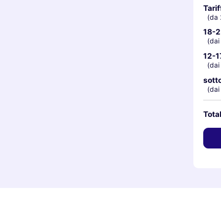
Tarif
(da 
18-2
(dai
12-1
(dai
sotto
(dai
Tota