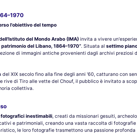
1864–1970
erso l'obiettivo del tempo
ell'Istituto del Mondo Arabo (IMA)
invita a vivere un'esperie
il patrimonio del Libano, 1864–1970”
. Situata al
settimo pian
lezione di immagini antiche provenienti dagli archivi preziosi 
l XIX secolo fino alla fine degli anni '60, catturano con sensi
rive di Tiro alle vette del Chouf, il pubblico è invitato a sco
ria collettiva.
oso
otografici inestimabili
, creati da missionari gesuiti, archeol
ucativi e patrimoniali, creando una vasta raccolta di fotografie 
ico, le loro fotografie trasmettono una passione profonda per