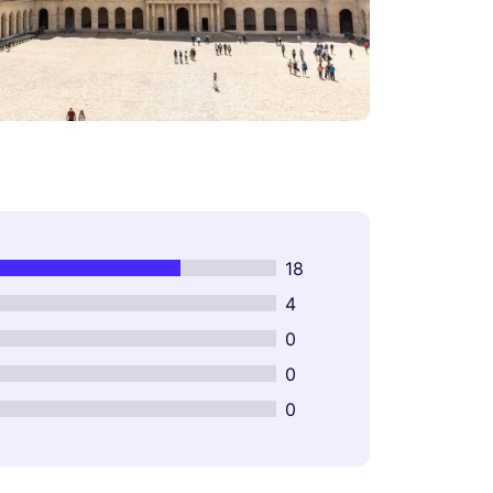
18
4
0
0
0