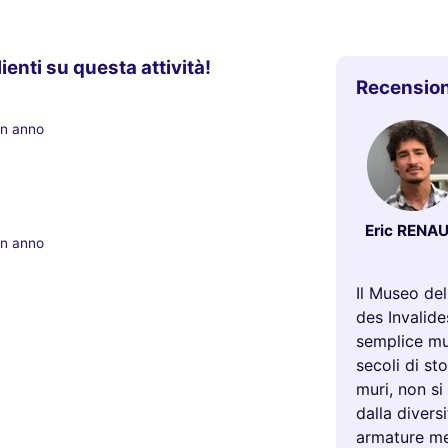
lienti su questa attività!
Recension
un anno
Eric RENA
un anno
Il Museo del
des Invalide
semplice mus
secoli di st
muri, non si
dalla diversi
armature med