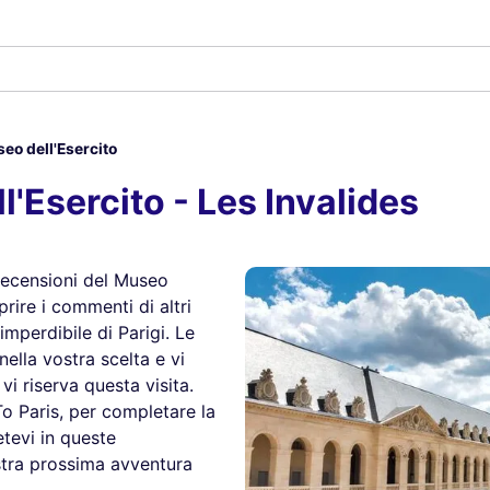
eo dell'Esercito
'Esercito - Les Invalides
 recensioni del Museo
prire i commenti di altri
mperdibile di Parigi. Le
ella vostra scelta e vi
 riserva questa visita.
To Paris, per completare la
etevi in queste
ostra prossima avventura