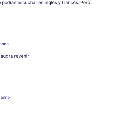
e podían escuchar en inglés y francés. Pero
 anno
 faudra revenir
n anno