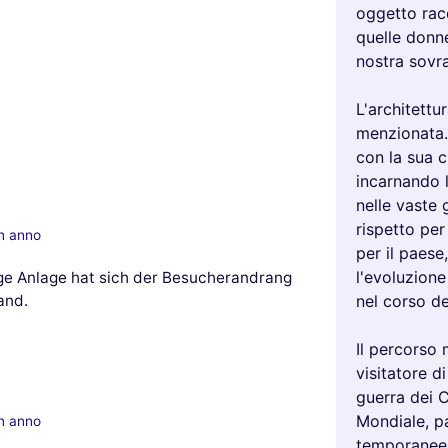
oggetto racc
quelle donne
nostra sovra
L'architettu
menzionata.
con la sua c
incarnando 
nelle vaste 
rispetto per
un anno
per il paes
l'evoluzione
ige Anlage hat sich der Besucherandrang
nel corso de
and.
Il percorso
visitatore d
guerra dei 
Mondiale, pa
un anno
temporanee,