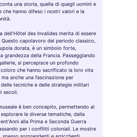
onta una storia, quella di quegli uomini e
 che hanno difeso i nostri valori e la
nità.
ra dell'Hôtel des Invalides merita di essere
 Questo capolavoro del periodo classico,
upola dorata, è un simbolo forte,
la grandezza della Francia. Passeggiando
gallerie, si percepisce un profondo
 coloro che hanno sacrificato la loro vita
e, ma anche una fascinazione per
 delle tecniche e delle strategie militari
i secoli.
 museale è ben concepito, permettendo al
i esplorare le diverse tematiche, dalla
Cent'Anni alla Prima e Seconda Guerra
ssando per i conflitti coloniali. Le mostre
 spesso sorprendenti e arricchenti,