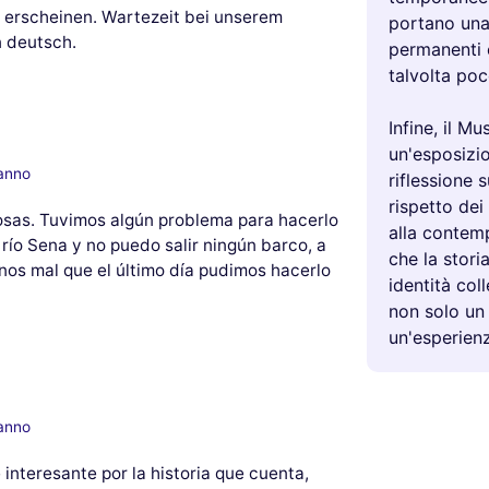
e erscheinen. Wartezeit bei unserem
portano una 
n deutsch.
permanenti e
talvolta poc
Infine, il M
un'esposizio
 anno
riflessione 
rispetto dei
osas. Tuvimos algún problema para hacerlo
alla contem
río Sena y no puedo salir ningún barco, a
che la storia
enos mal que el último día pudimos hacerlo
identità col
non solo un
un'esperien
 anno
interesante por la historia que cuenta,