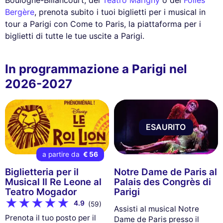
Boulogne-Billancourt, del
Teatro Marigny
o del
Folies
Bergère
, prenota subito i tuoi biglietti per i musical in
tour a Parigi con Come to Paris, la piattaforma per i
biglietti di tutte le tue uscite a Parigi.
In programmazione a Parigi nel
2026-2027
ESAURITO
a partire da
€ 56
Biglietteria per il
Notre Dame de Paris al
Musical Il Re Leone al
Palais des Congrès di
Teatro Mogador
Parigi
4.9
(59)
Assisti al musical Notre
Prenota il tuo posto per il
Dame de Paris presso il