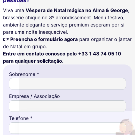
pessoas?
Viva uma
Véspera de Natal mágica no Alma & George
,
brasserie chique no 8º arrondissement. Menu festivo,
ambiente elegante e serviço premium esperam por si
para uma noite inesquecível.
👉 Preencha o formulário agora
para organizar o jantar
de Natal em grupo.
Entre em contato conosco pelo +33 1 48 74 05 10
para qualquer solicitação.
Sobrenome *
Este site utiliza
cookies
Empresa / Associação
Utilizamos cookies e os seus dados
pessoais para melhorar a sua experiência
de navegação, medir a nossa audiência e personalizar os anúncios
publicitários que lhe são apresentados. Pode aceitar, rejeitar ou
Telefone *
gerir as suas preferências a qualquer momento.
Consentimentos certificados por