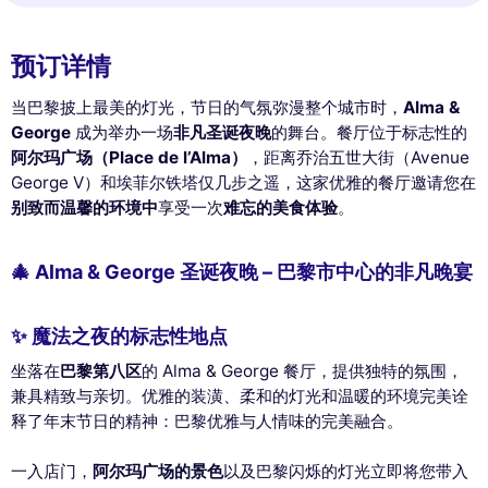
预订详情
当巴黎披上最美的灯光，节日的气氛弥漫整个城市时，
Alma &
George
成为举办一场
非凡圣诞夜晚
的舞台。餐厅位于标志性的
阿尔玛广场（Place de l’Alma）
，距离乔治五世大街（Avenue
George V）和埃菲尔铁塔仅几步之遥，这家优雅的餐厅邀请您在
别致而温馨的环境中
享受一次
难忘的美食体验
。
🎄 Alma & George 圣诞夜晚 – 巴黎市中心的非凡晚宴
✨ 魔法之夜的标志性地点
坐落在
巴黎第八区
的 Alma & George 餐厅，提供独特的氛围，
兼具精致与亲切。优雅的装潢、柔和的灯光和温暖的环境完美诠
释了年末节日的精神：巴黎优雅与人情味的完美融合。
一入店门，
阿尔玛广场的景色
以及巴黎闪烁的灯光立即将您带入