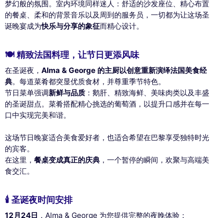
梦幻般的氛围。室内环境同样迷人：舒适的沙发座位、精心布置
的餐桌、柔和的背景音乐以及周到的服务员，一切都为让这场圣
诞晚宴成为
快乐与分享的象征
而精心设计。
🍽 精致法国料理，让节日更添风味
在圣诞夜，
Alma & George 的主厨以创意重新演绎法国美食经
典
。每道菜肴都突显优质食材，并尊重季节特色。
节日菜单强调
新鲜与品质
：鹅肝、精致海鲜、美味肉类以及丰盛
的圣诞甜点。菜肴搭配精心挑选的葡萄酒，以提升口感并在每一
口中实现完美和谐。
这场节日晚宴适合美食爱好者，也适合希望在巴黎享受独特时光
的宾客。
在这里，
餐桌变成真正的庆典
，一个暂停的瞬间，欢聚与高端美
食交汇。
🕯 圣诞夜时间安排
12月24日
，Alma & George 为您提供完整的夜晚体验：