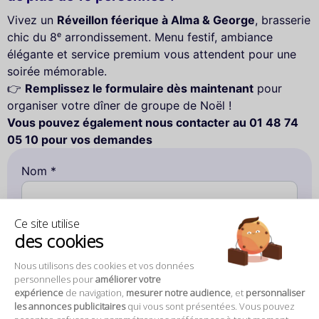
Vivez un
Réveillon féerique à Alma & George
, brasserie
chic du 8ᵉ arrondissement. Menu festif, ambiance
élégante et service premium vous attendent pour une
soirée mémorable.
👉
Remplissez le formulaire dès maintenant
pour
organiser votre dîner de groupe de Noël !
Vous pouvez également nous contacter au 01 48 74
05 10 pour vos demandes
Nom *
Ce site utilise
Entreprise / Association
des cookies
Nous utilisons des cookies et vos données
Téléphone *
personnelles pour
améliorer votre
expérience
de navigation,
mesurer notre audience
, et
personnaliser
les annonces publicitaires
qui vous sont présentées. Vous pouvez