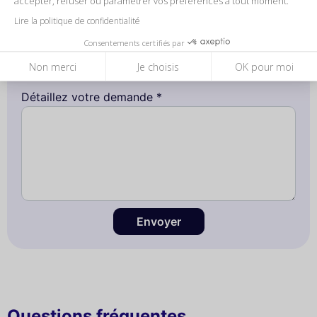
accepter, refuser ou paramétrer vos préférences à tout moment.
E-mail *
Lire la politique de confidentialité
Consentements certifiés par
Votre numéro ne sera pas utilisé à des fins promotionnelles, il nous
Non merci
Je choisis
OK pour moi
sert à vous contacter pour toute précision concernant votre demande.
Détaillez votre demande *
Envoyer
Questions fréquentes