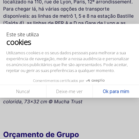
localizado na 110, rue de Lyon, Paris, 12º arrondissement.
Para chegar lá, há várias opções de transporte
disponíveis: as linhas de metrô 1, 5 e 8 na estação Bastille
(Saída 4), as linhas de RER A e D na Gare de Lyon e as
linhas de ônibus 29, 69, 87 e 91 na estação Bastille.
Este site utiliza
cookies
Em resumo, o Grande Palácio Imersivo é muito mais do
Utilizamos cookies e os seus dados
que uma simples galeria de arte. É um espaço inovador
pessoais para melhorar a sua experiência
que combina harmoniosamente arte, tecnologia e
de navegação, medir a nossa audiência e personalizar os anúncios
emoções. Seja você um amante da arte ou uma pessoa
publicitários que lhe são apresentados. Pode aceitar, rejeitar ou
curiosa em busca de novas experiências, o Grande
gerir as suas preferências a qualquer momento.
Palácio Imersivo é um destino imprescindível para abraçar
Consentimentos certificados por
a arte de maneira diferente.
Nunca!
Deixe-me ver
Ok para mim
Créditos: As Estações: Primavera, 1900, litografia
colorida, 73x32 cm © Mucha Trust
Orçamento de Grupo