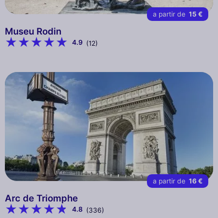
a partir de
15 €
Museu Rodin
4.9
(12)
a partir de
16 €
Arc de Triomphe
4.8
(336)