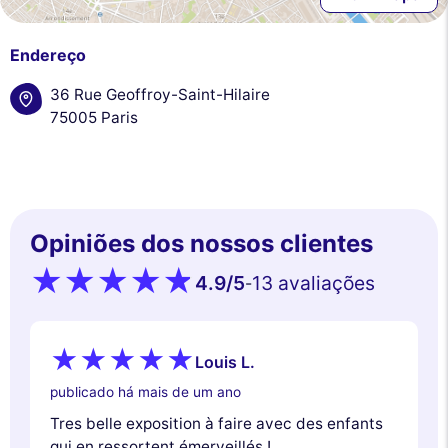
Endereço
36 Rue Geoffroy-Saint-Hilaire
75005 Paris
Este site utiliza
Opiniões dos nossos clientes
cookies
4.9
/5
13 avaliações
Utilizamos cookies e os seus dados pessoais para melhorar a sua
-
experiência de navegação, medir a nossa audiência e personalizar os
anúncios publicitários que lhe são apresentados. Pode aceitar, rejeitar
ou gerir as suas preferências a qualquer momento.
Louis L.
Consentimentos certificados por
publicado há mais de um ano
Nunca!
Deixe-me ver
Ok para mim
Tres belle exposition à faire avec des enfants
qui en ressortent émerveillés !