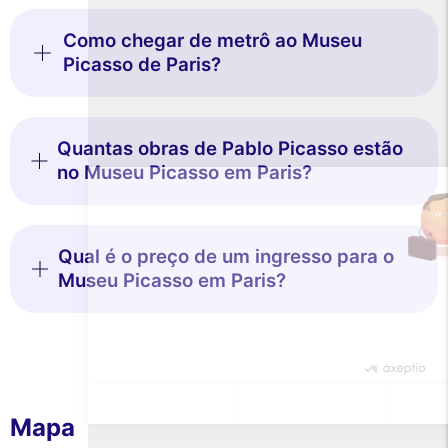
Como chegar de metrô ao Museu
Picasso de Paris?
Este site utiliza
cookies
Utilizamos cookies e os seus dados
Quantas obras de Pablo Picasso estão
pessoais para melhorar a sua experiência
de navegação, medir a nossa audiência e personalizar os anúncios
no Museu Picasso em Paris?
publicitários que lhe são apresentados. Pode aceitar, rejeitar ou
gerir as suas preferências a qualquer momento.
Consentimentos certificados por
Qual é o preço de um ingresso para o
Nunca!
Deixe-me ver
Ok para mim
Museu Picasso em Paris?
Mapa