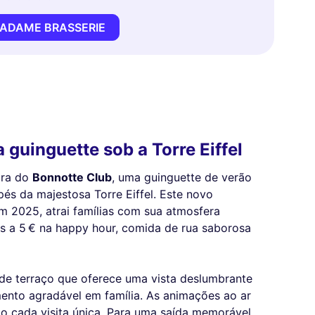
MADAME BRASSERIE
 guinguette sob a Torre Eiffel
ura do
Bonnotte Club
, uma guinguette de verão
pés da majestosa Torre Eiffel. Este novo
m 2025, atrai famílias com sua atmosfera
os a 5 € na happy hour, comida de rua saborosa
de terraço que oferece uma vista deslumbrante
mento agradável em família. As animações ao ar
do cada visita única. Para uma saída memorável,