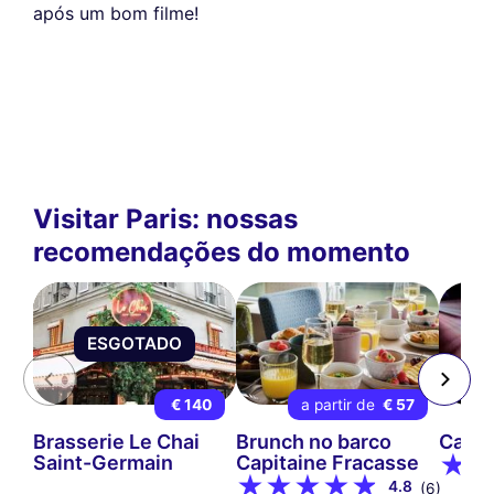
após um bom filme!
Visitar Paris: nossas
recomendações do momento
ESGOTADO
€ 140
a partir de
€ 57
Brasserie Le Chai
Brunch no barco
Cabar
Saint-Germain
Capitaine Fracasse
4.8
(6)