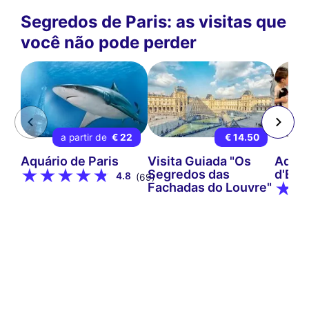
Segredos de Paris: as visitas que
você não pode perder
a partir de
€ 22
€ 14.50
Aquário de Paris
Visita Guiada "Os
Aquár
Segredos das
d'Eur
4.8
(69)
Fachadas do Louvre"