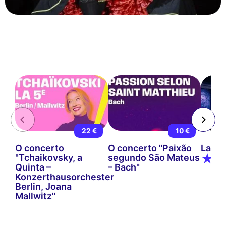
22 €
10 €
O concerto
O concerto "Paixão
La No
"Tchaikovsky, a
segundo São Mateus
Quinta –
– Bach"
Konzerthausorchester
Berlin, Joana
Mallwitz"