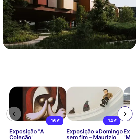
16 €
14 €
Exposição "A
Exposição «Domingo
Expos
Coleção"
sem fim – Maurizio
"Migr