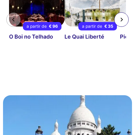
a partir de
€ 96
a partir de
€ 35
O Boi no Telhado
Le Quai Liberté
Pierr