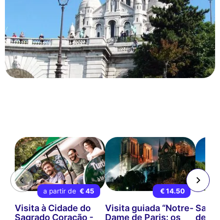
a partir de
€ 45
€ 14.50
Visita à Cidade do
Visita guiada “Notre-
Sagra
Sagrado Coração -
Dame de Paris: os
decif