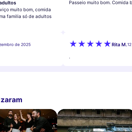
adultos
Passeio muito bom. Comida 
rviço muito bom, comida
ma familia só de adultos
Rita M.
zembro de 2025
12
.
lizaram