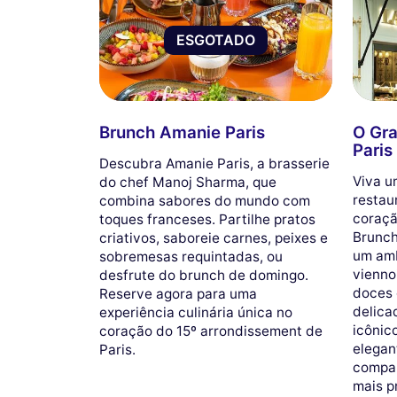
ESGOTADO
Brunch Amanie Paris
O Gr
Paris
Descubra Amanie Paris, a brasserie
Viva u
do chef Manoj Sharma, que
restau
combina sabores do mundo com
coraçã
toques franceses. Partilhe pratos
Brunch
criativos, saboreie carnes, peixes e
um amb
sobremesas requintadas, ou
vienno
desfrute do brunch de domingo.
doces 
Reserve agora para uma
delic
experiência culinária única no
icônic
coração do 15º arrondissement de
elegan
Paris.
compar
mais p