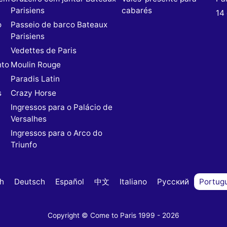
Parisiens
cabarés
14 
o
Passeio de barco Bateaux
Parisiens
Vedettes de Paris
nto
Moulin Rouge
Paradis Latin
s
Crazy Horse
Ingressos para o Palácio de
Versalhes
Ingressos para o Arco do
Triunfo
sh
Deutsch
Español
中文
Italiano
Русский
Portug
Copyright © Come to Paris 1999 - 2026