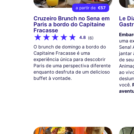
a partir de
€57
Cruzeiro Brunch no Sena em
Le Di
Paris a bordo do Capitaine
Gast
Fracasse
Embarq
4.8
(6)
uma ex
O brunch de domingo a bordo do
Sena! 
Capitaine Fracasse é uma
jantar
experiência única para descobrir
de seu
Paris de uma perspectiva diferente
Animaç
enquanto desfruta de um delicioso
ao viv
buffet à vontade.
deslum
você.
aventu