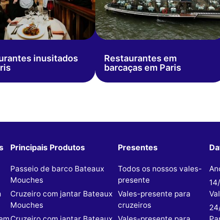
urantes inusitados
Restaurantes em
ris
barcaças em Paris
s
Principais Produtos
Presentes
Da
Passeio de barco Bateaux
Todos os nossos vales-
An
Mouches
presente
14
m
Cruzeiro com jantar Bateaux
Vales-presente para
Va
Mouches
cruzeiros
24
 em
Cruzeiro com jantar Bateaux
Vales-presente para
Par