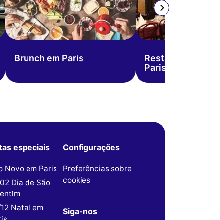
Brunch em Paris
Restaurantes de 
Paris
tas especiais
Configurações
o Novo em Paris
Preferências sobre
cookies
/02 Dia de São
lentim
/12 Natal em
Siga-nos
is