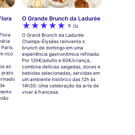
Flora
O Grande Brunch da Ladurée
5
(5)
Flora
O Grand Brunch da Ladurée
nária
Champs-Élysées reinventa o
Paris.
brunch de domingo em uma
m rico
experiência gastronômica refinada.
Por 120€/adulto e 60€/criança,
os ao
combina delícias salgadas, doces e
 prato
bebidas selecionadas, servidas em
arinado
um ambiente histórico das 12h às
de
14h30. Uma celebração da arte de
mento
viver à francesa.
 não