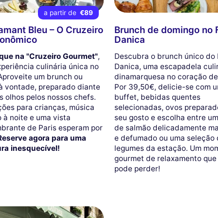
a partir de
€89
amant Bleu – O Cruzeiro
Brunch de domingo no 
ronômico
Danica
ue na "Cruzeiro Gourmet"
,
Descubra o brunch único do 
periência culinária única no
Danica, uma escapadela culi
Aproveite um brunch ou
dinamarquesa no coração de 
 à vontade, preparado diante
Por 39,50€, delicie-se com u
s olhos pelos nossos chefs.
buffet, bebidas quentes
ões para crianças, música
selecionadas, ovos preparad
o à noite e uma vista
seu gosto e escolha entre um
brante de Paris esperam por
de salmão delicadamente m
Reserve agora para uma
e defumado ou uma seleção 
ra inesquecível!
legumes da estação. Um mo
gourmet de relaxamento que
pode perder!