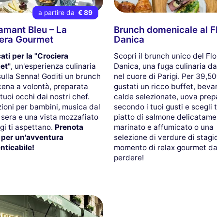
a partire da
€ 89
amant Bleu – La
Brunch domenicale al F
era Gourmet
Danica
ati per la "Crociera
Scopri il brunch unico del Flo
et"
, un'esperienza culinaria
Danica, una fuga culinaria d
sulla Senna! Goditi un brunch
nel cuore di Parigi. Per 39,50
cena a volontà, preparata
gustati un ricco buffet, bev
 tuoi occhi dai nostri chef.
calde selezionate, uova prep
ioni per bambini, musica dal
secondo i tuoi gusti e scegli 
a sera e una vista mozzafiato
piatto di salmone delicatam
gi ti aspettano.
Prenota
marinato e affumicato o una
 per un'avventura
selezione di verdure di stagi
nticabile!
momento di relax gourmet d
perdere!