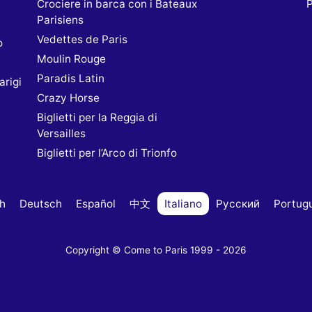
Crociere in barca con i Bateaux
P
Parisiens
Vedettes de Paris
o
Moulin Rouge
Paradis Latin
rigi
Crazy Horse
Biglietti per la Reggia di
Versailles
Biglietti per l’Arco di Trionfo
sh
Deutsch
Español
中文
Italiano
Русский
Portug
Copyright © Come to Paris 1999 - 2026