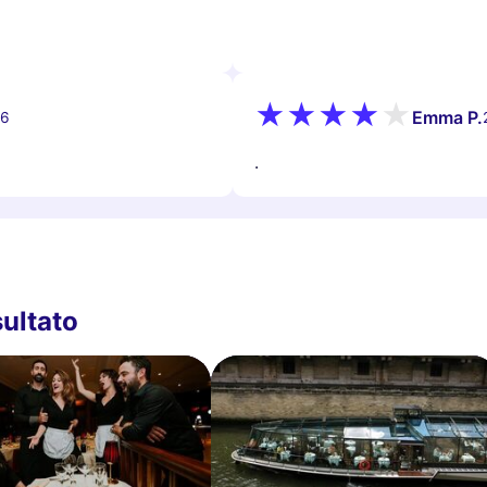
Emma P.
26
.
sultato