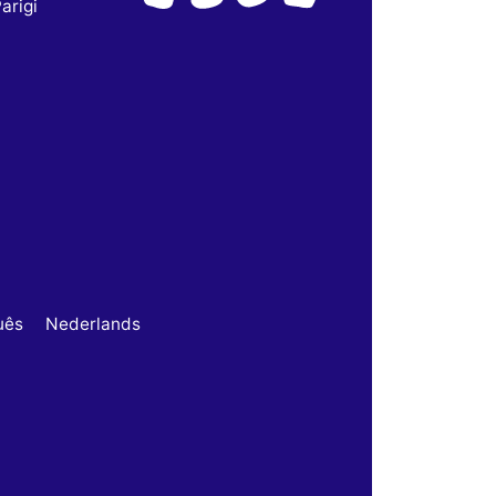
arigi
uês
Nederlands