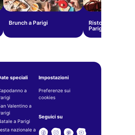
Brunch a Parigi
Ristoranti di Nata
Parigi
ate speciali
Impostazioni
Capodanno a
Preferenze sui
arigi
cookies
an Valentino a
arigi
Seguici su
atale a Parigi
esta nazionale a