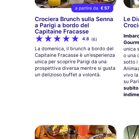
a partire da
€ 57
Crociera Brunch sulla Senna
Le Di
a Parigi a bordo del
Croci
Capitaine Fracasse
Imbarc
4.8
(6)
Gourm
La domenica, il brunch a bordo del
unica 
Capitaine Fracasse è un'esperienza
o una 
unica per scoprire Parigi da una
sotto i
prospettiva diversa mentre si gusta
Animaz
un delizioso buffet a volontà.
vivo l
su Pari
subito
indime