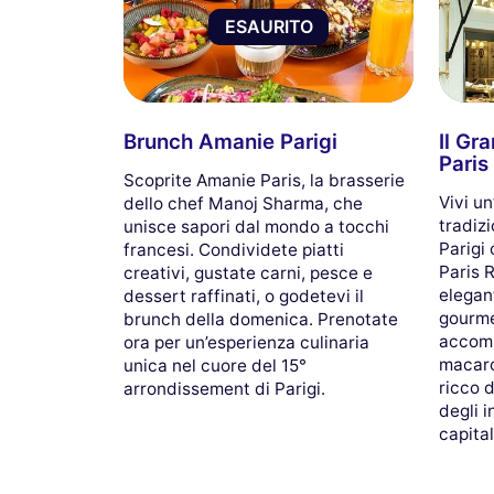
ESAURITO
Brunch Amanie Parigi
Il Gr
Paris
Scoprite Amanie Paris, la brasserie
Vivi un
dello chef Manoj Sharma, che
tradizi
unisce sapori dal mondo a tocchi
Parigi
francesi. Condividete piatti
Paris 
creativi, gustate carni, pesce e
elegant
dessert raffinati, o godetevi il
gourme
brunch della domenica. Prenotate
accomp
ora per un’esperienza culinaria
macaro
unica nel cuore del 15°
ricco 
arrondissement di Parigi.
degli i
capital