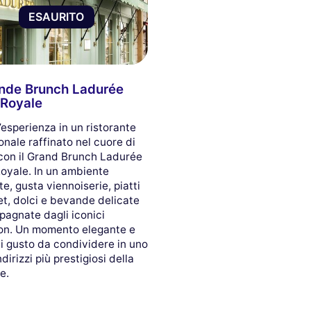
ESAURITO
ande Brunch Ladurée
 Royale
’esperienza in un ristorante
onale raffinato nel cuore di
 con il Grand Brunch Ladurée
Royale. In un ambiente
e, gusta viennoiserie, piatti
t, dolci e bevande delicate
agnate dagli iconici
n. Un momento elegante e
di gusto da condividere in uno
ndirizzi più prestigiosi della
e.