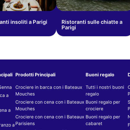
anti insoliti a Parigi
Ristoranti sulle chiatte a
Parigi
cipali
Prodotti Principali
Buoni regalo
D
 Senna
Crociere in barca con i Bateaux
Tutti i nostri buoni
Mouches
regalo
P
rca a
Crociere con cena con i Bateaux
Buoni regalo per
S
Mouches
crociere
P
ena a
Crociere con cena con i Bateaux
Buoni regalo per
N
Parisiens
cabaret
ranzo a
F