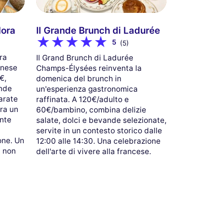
lora
Il Grande Brunch di Ladurée
5
(5)
ra
Il Grand Brunch di Ladurée
anese
Champs-Élysées reinventa la
€,
domenica del brunch in
ande
un'esperienza gastronomica
arate
raffinata. A 120€/adulto e
tra un
60€/bambino, combina delizie
ente
salate, dolci e bevande selezionate,
servite in un contesto storico dalle
one. Un
12:00 alle 14:30. Una celebrazione
a non
dell'arte di vivere alla francese.