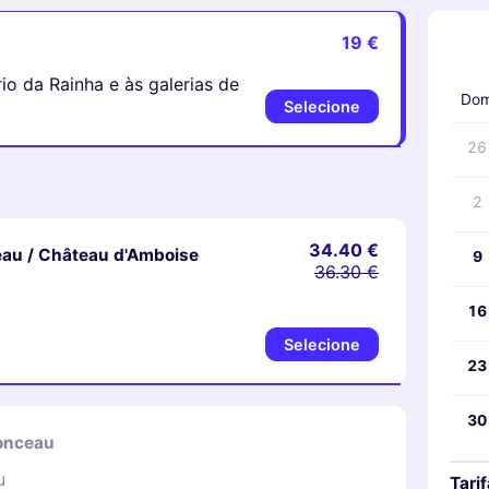
19 €
‹
rio da Rainha e às galerias de
Do
Selecione
26
2
34.40 €
au / Château d'Amboise
9
36.30 €
16
Selecione
23
30
onceau
u
Tarif