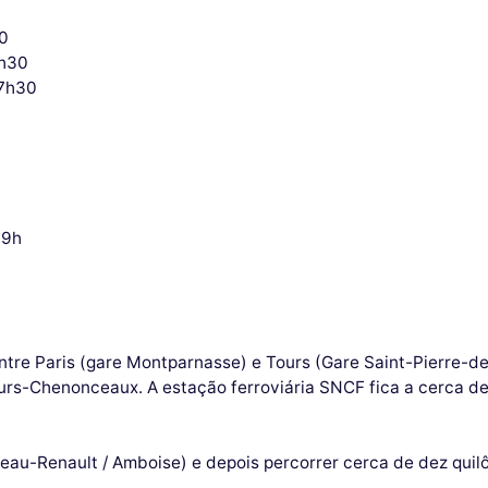
30
6h30
17h30
19h
entre Paris (gare Montparnasse) e Tours (Gare Saint-Pierre-
urs-Chenonceaux. A estação ferroviária SNCF fica a cerca d
teau-Renault / Amboise) e depois percorrer cerca de dez qui