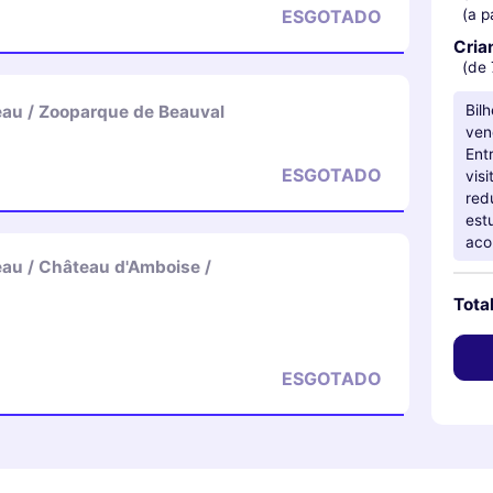
(a p
ESGOTADO
Cria
(de 
Bil
au / Zooparque de Beauval
ven
Ent
ESGOTADO
vis
red
est
aco
au / Château d'Amboise /
Tota
ESGOTADO