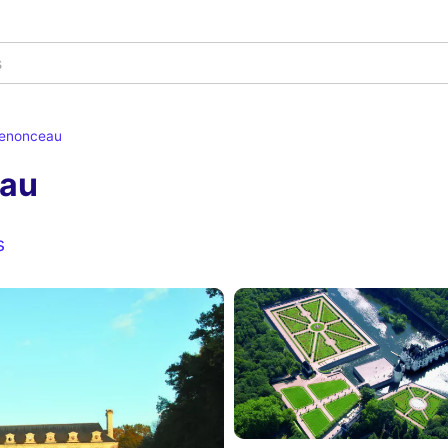
henonceau
eau
s