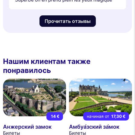
Прочитать отзывы
Нашим клиентам также
понравилось
14 €
начиная от
17,30 €
Анжерский замок
Амбуа́зский за́мок
Билеты
Билеты