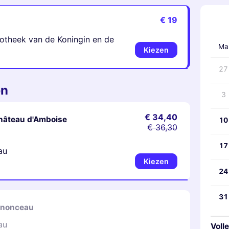
€ 19
‹
potheek van de Koningin en de
Ma
Kiezen
27
en
3
€ 34,40
hâteau d'Amboise
10
€ 36,30
17
au
Kiezen
24
31
enonceau
au
Volle