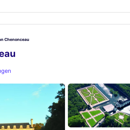
van Chenonceau
ceau
ngen