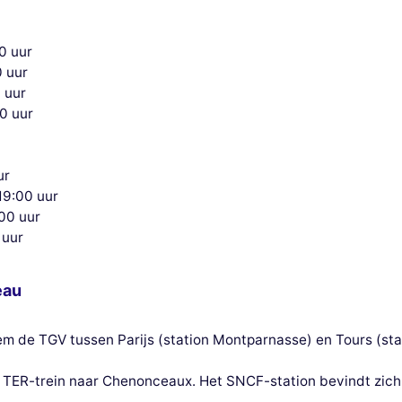
0 uur
0 uur
 uur
0 uur
ur
 19:00 uur
:00 uur
 uur
eau
eem de TGV tussen Parijs (station Montparnasse) en Tours (st
 TER-trein naar Chenonceaux. Het SNCF-station bevindt zich