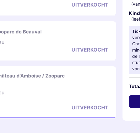
(van
UITVERKOCHT
Kind
(lee
Tic
ooparc de Beauval
ver
au
Gra
UITVERKOCHT
min
de 
stu
van
âteau d'Amboise / Zooparc
Tota
au
UITVERKOCHT