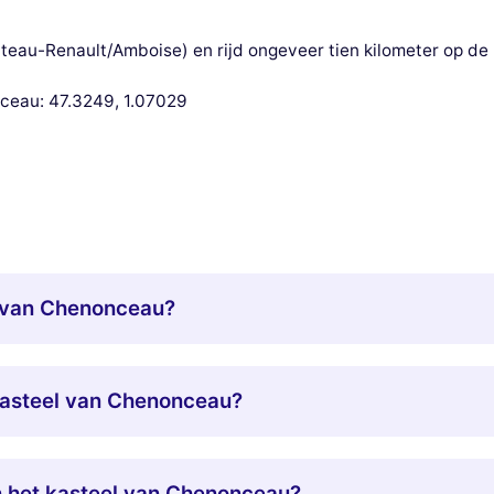
âteau-Renault/Amboise) en rijd ongeveer tien kilometer op de
ceau: 47.3249, 1.07029
l van Chenonceau?
 kasteel van Chenonceau?
n het kasteel van Chenonceau?