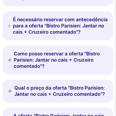
É necessário reservar com antecedência
para a oferta "Bistro Parisien: Jantar no
Este site utiliza
cais + Cruzeiro comentado"?
cookies
Utilizamos cookies e os seus dados
pessoais para melhorar a sua experiência
Como posso reservar a oferta "Bistro
de navegação, medir a nossa audiência e personalizar os anúncios
publicitários que lhe são apresentados. Pode aceitar, rejeitar ou gerir
Parisien: Jantar no cais + Cruzeiro
as suas preferências a qualquer momento.
comentado"?
Consentimentos certificados por
Nunca!
Deixe-me ver
Ok para mim
Qual o preço da oferta "Bistro Parisien:
Jantar no cais + Cruzeiro comentado"?
A oferta "Bistro Parisien: Jantar no cais