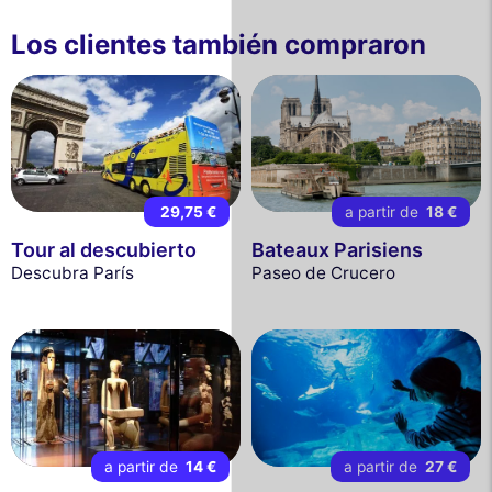
Los clientes también compraron
29,75 €
a partir de
18 €
Tour al descubierto
Bateaux Parisiens
Descubra París
Paseo de Crucero
a partir de
14 €
a partir de
27 €