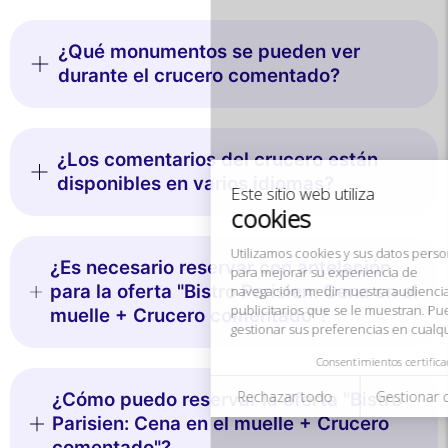
¿Qué monumentos se pueden ver
Este sitio web utiliza
durante el crucero comentado?
cookies
Utilizamos cookies y sus datos personales
para mejorar su experiencia de
¿Los comentarios del crucero están
navegación, medir nuestra audiencia y personalizar los anuncios
publicitarios que se le muestran. Puede aceptar, rechazar o
disponibles en varios idiomas?
gestionar sus preferencias en cualquier momento.
Consentimientos certificados por
¿Es necesario reservar con antelación
Rechazar todo
Gestionar cookies
Aceptar todo
para la oferta "Bistro Parisien: Cena en el
muelle + Crucero comentado"?
¿Cómo puedo reservar la oferta "Bistro
Parisien: Cena en el muelle + Crucero
comentado"?