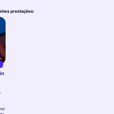
intes prestações:
€
in
o
rar