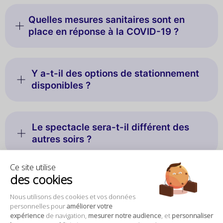
Quelles mesures sanitaires sont en
place en réponse à la COVID-19 ?
Y a-t-il des options de stationnement
disponibles ?
Le spectacle sera-t-il différent des
autres soirs ?
Ce site utilise
des cookies
Peut-on acheter des boissons
supplémentaires ou des photos
Nous utilisons des cookies et vos données
souvenirs pendant la soirée ?
personnelles pour
améliorer votre
expérience
de navigation,
mesurer notre audience
, et
personnaliser