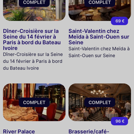
COMPLET
COMPLET
69 €
Dîner-Croisière sur la
Saint-Valentin chez
Seine du 14 février à
Meïda à Saint-Ouen sur
Paris à bord du Bateau
Seine
Ivoire
Saint-Valentin chez Meïda à
Dîner-Croisière sur la Seine
Saint-Ouen sur Seine
du 14 février à Paris à bord
du Bateau Ivoire
COMPLET
COMPLET
96 €
River Palace
Brasserie/café-