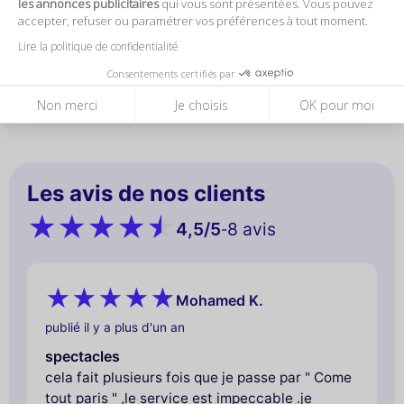
les annonces publicitaires
qui vous sont présentées. Vous pouvez
accepter, refuser ou paramétrer vos préférences à tout moment.
Quelle est la politique d'annulation ?
Lire la politique de confidentialité
Consentements certifiés par
Non merci
Je choisis
OK pour moi
Les avis de nos clients
4,5
/5
8 avis
-
Mohamed K.
publié il y a plus d'un an
spectacles
cela fait plusieurs fois que je passe par " Come
tout paris " ,le service est impeccable .je