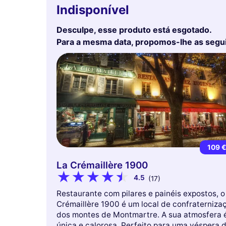
Indisponível
Desculpe, esse produto está esgotado.
Para a mesma data, propomos-lhe as segu
109 
La Crémaillère 1900
4.5
(17)
Restaurante com pilares e painéis expostos, o
Crémaillère 1900 é um local de confraterniza
dos montes de Montmartre. A sua atmosfera 
única e calorosa. Perfeito para uma véspera 