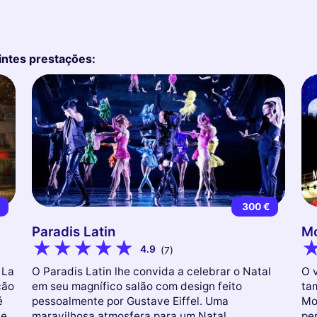
intes prestações:
€
300 €
Paradis Latin
Mo
4.9
(7)
 La
O Paradis Latin lhe convida a celebrar o Natal
O 
ção
em seu magnífico salão com design feito
ta
é
pessoalmente por Gustave Eiffel. Uma
Mo
de
maravilhosa atmosfera para um Natal
pe