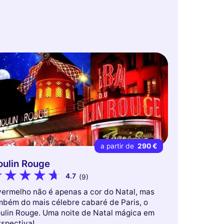
a partir de
290 €
ulin Rouge
4.7
(9)
vermelho não é apenas a cor do Natal, mas
mbém do mais célebre cabaré de Paris, o
ulin Rouge. Uma noite de Natal mágica em
rspectiva!