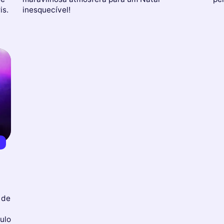
is.
inesquecível!
€
 de
ulo