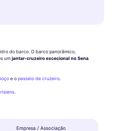
vidro do barco. O barco panorâmico,
mos um
jantar-cruzeiro excecional no Sena
moço
e o
passeio de cruzeiro
.
risiens
.
Empresa / Associação