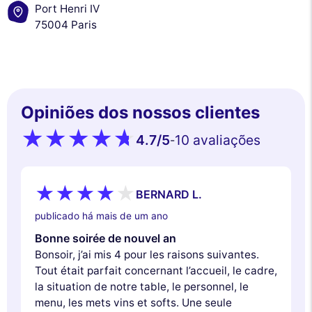
Port Henri IV
75004 Paris
Opiniões dos nossos clientes
4.7
/5
10 avaliações
-
Este site utiliza
BERNARD L.
cookies
publicado há mais de um ano
Utilizamos cookies e os seus dados pessoais para melhorar a sua
Bonne soirée de nouvel an
experiência de navegação, medir a nossa audiência e personalizar os
Bonsoir, j’ai mis 4 pour les raisons suivantes.
anúncios publicitários que lhe são apresentados. Pode aceitar, rejeitar
ou gerir as suas preferências a qualquer momento.
Tout était parfait concernant l’accueil, le cadre,
la situation de notre table, le personnel, le
Consentimentos certificados por
menu, les mets vins et softs. Une seule