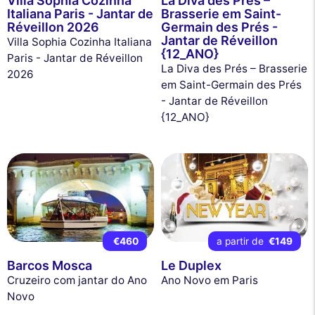
Villa Sophia Cozinha
La Diva des Prés –
Italiana Paris - Jantar de
Brasserie em Saint-
Réveillon 2026
Germain des Prés -
Jantar de Réveillon
Villa Sophia Cozinha Italiana
{12_ANO}
Paris - Jantar de Réveillon
La Diva des Prés – Brasserie
2026
em Saint-Germain des Prés
- Jantar de Réveillon
{12_ANO}
€460
a partir de
€149
Barcos Mosca
Le Duplex
Cruzeiro com jantar do Ano
Ano Novo em Paris
Novo