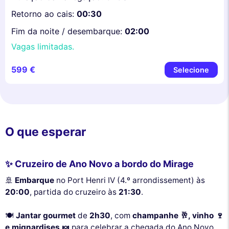
Retorno ao cais:
00:30
Fim da noite / desembarque:
02:00
Vagas limitadas.
599 €
Selecione
O que esperar
✨ Cruzeiro de Ano Novo a bordo do Mirage
🚢
Embarque
no Port Henri IV (4.º arrondissement) às
20:00
, partida do cruzeiro às
21:30
.
🍽️
Jantar gourmet
de
2h30
, com
champanhe 🥂, vinho 🍷
e mignardises 🍬
para celebrar a chegada do Ano Novo.