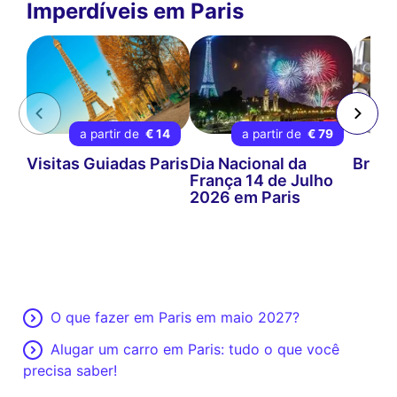
Imperdíveis em Paris
a partir de
€ 14
a partir de
€ 79
Visitas Guiadas Paris
Dia Nacional da
Brunc
França 14 de Julho
2026 em Paris
O que fazer em Paris em maio 2027?
Alugar um carro em Paris: tudo o que você
precisa saber!