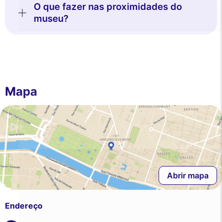
cookies
O que fazer nas proximidades do
museu?
Utilizamos cookies e os seus dados pessoais para melhorar a sua
experiência de navegação, medir a nossa audiência e personalizar
os anúncios publicitários que lhe são apresentados. Pode aceitar,
rejeitar ou gerir as suas preferências a qualquer momento.
Consentimentos certificados por
Nunca!
Deixe-me ver
Ok para mim
Mapa
Abrir mapa
Endereço