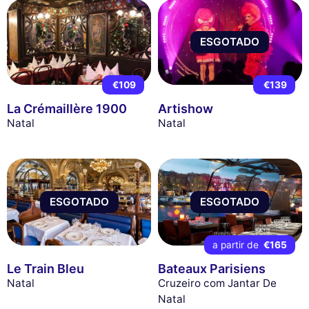
ESGOTADO
€109
€139
La Crémaillère 1900
Artishow
Natal
Natal
ESGOTADO
ESGOTADO
a partir de
€165
Le Train Bleu
Bateaux Parisiens
Natal
Cruzeiro com Jantar De
Natal