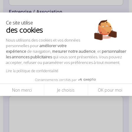
Entreprise / Association
Ce site utilise
des cookies
Téléphone *
Nous utilisons des cookies et vos données
personnelles pour
améliorer votre
expérience
de navigation,
mesurer notre audience
, et
personnaliser
E-mail *
les annonces publicitaires
qui vous sont présentées. Vous pouvez
accepter, refuser ou paramétrer vos préférences à tout moment.
Lire la politique de confidentialité
Votre numéro ne sera pas utilisé à des fins promotionnelles, il nous
Consentements certifiés par
sert à vous contacter pour toute précision concernant votre demande.
Non merci
Je choisis
OK pour moi
Détaillez votre demande *