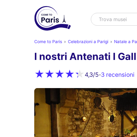
Cercare
Trova spet
Come to Paris
Celebrazioni a Parigi
Natale a Par
I nostri Antenati I Gal
3 recensioni
4,3
/5
-