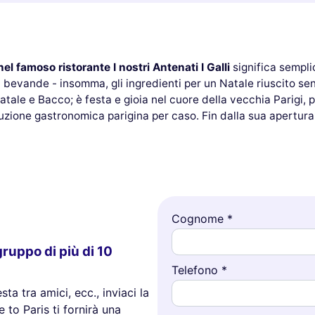
nel famoso ristorante I nostri Antenati I Galli
significa sempl
bevande - insomma, gli ingredienti per un Natale riuscito sen
tale e Bacco; è festa e gioia nel cuore della vecchia Parigi, pr
stituzione gastronomica parigina per caso. Fin dalla sua apertur
Cognome *
ruppo di più di 10
Telefono *
ta tra amici, ecc., inviaci la
 to Paris ti fornirà una