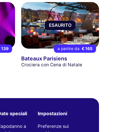
ESAURITO
 139
a partire da
€ 165
Bateaux Parisiens
Crociera con Cena di Natale
ate speciali
Impostazioni
Capodanno a
Preferenze sui