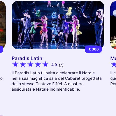
9
€ 300
Paradis Latin
Mo
4,9
(7)
Il Paradis Latin ti invita a celebrare il Natale
Il 
co
nella sua magnifica sala del Cabaret progettata
que
dallo stesso Gustave Eiffel. Atmosfera
Ro
assicurata e Natale indimenticabile.