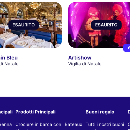
ESAURITO
ESAURITO
€
ain Bleu
Artishow
 di Natale
Vigilia di Natale
cipali
Prodotti Principali
Buoni regalo
D
 Senna
Crociere in barca con i Bateaux
Tutti i nostri buoni