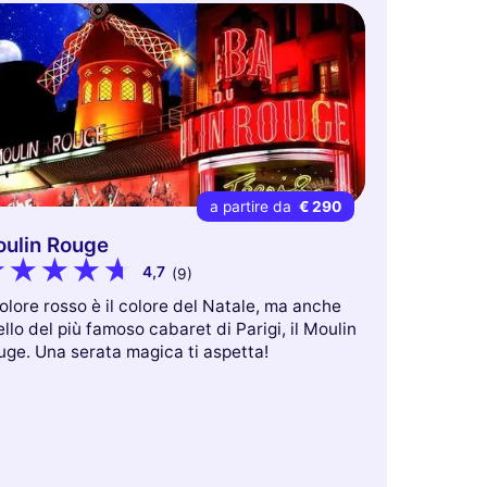
a partire da
€ 290
ulin Rouge
4,7
(9)
colore rosso è il colore del Natale, ma anche
llo del più famoso cabaret di Parigi, il Moulin
uge. Una serata magica ti aspetta!