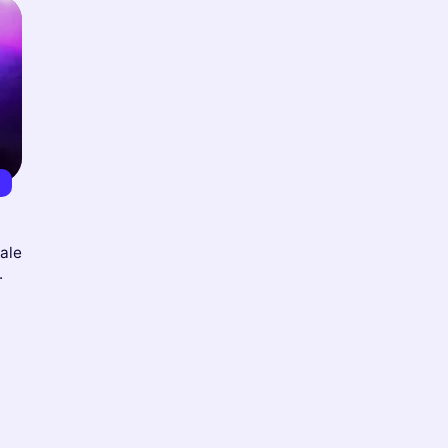
0
tale
.