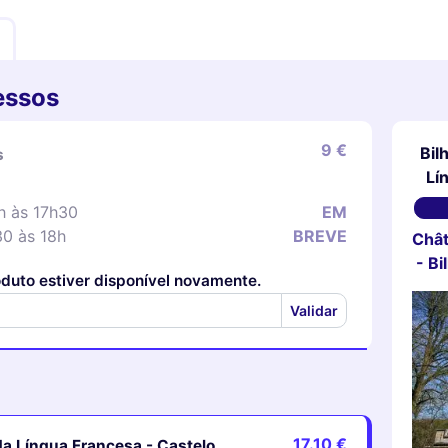
essos
9 €
Bil
s
Lí
h às 17h30
EM
30 às 18h
BREVE
Chât
- Bi
oduto estiver disponível novamente.
Validar
17.10 €
da Língua Francesa - Castelo