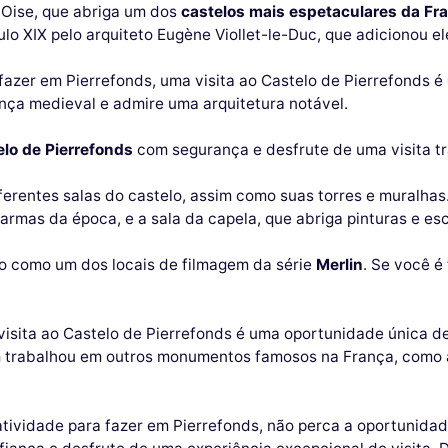
 Oise, que abriga um dos
castelos mais espetaculares da Fr
ulo XIX pelo arquiteto Eugène Viollet-le-Duc, que adicionou e
azer em Pierrefonds, uma visita ao Castelo de Pierrefonds é
ança medieval e admire uma arquitetura notável.
elo de Pierrefonds
com segurança e desfrute de uma visita tr
iferentes salas do castelo, assim como suas torres e muralha
rmas da época, e a sala da capela, que abriga pinturas e escu
o como um dos locais de filmagem da série
Merlin
. Se você é
visita ao Castelo de Pierrefonds é uma oportunidade única de
m trabalhou em outros monumentos famosos na França, como 
ividade para fazer em Pierrefonds, não perca a oportunidade