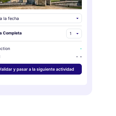
fa Completa
ction
-
l
-
-
Validar y pasar a la siguiente actividad