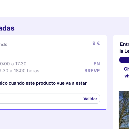
radas
9 €
Ent
onds
la L
10:00 a 17:30
EN
Ch
:30 a 18:00 horas.
BREVE
vi
ónico cuando este producto vuelva a estar
Validar