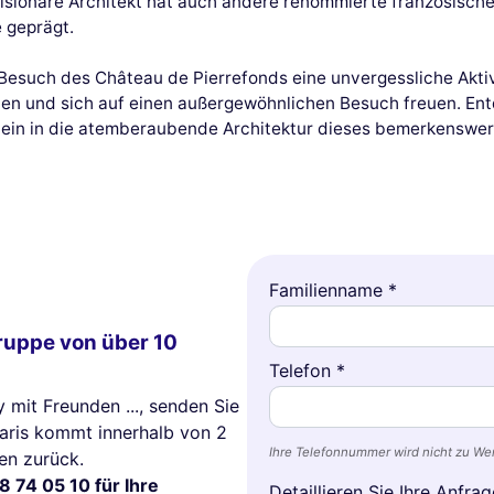
visionäre Architekt hat auch andere renommierte französis
 geprägt.
esuch des Château de Pierrefonds eine unvergessliche Aktivi
ben und sich auf einen außergewöhnlichen Besuch freuen. Ent
e ein in die atemberaubende Architektur dieses bemerkenswer
Familienname *
Gruppe von über 10
Telefon *
y mit Freunden ..., senden Sie
Paris kommt innerhalb von 2
Ihre Telefonnummer wird nicht zu W
en zurück.
8 74 05 10 für Ihre
Detaillieren Sie Ihre Anfrag