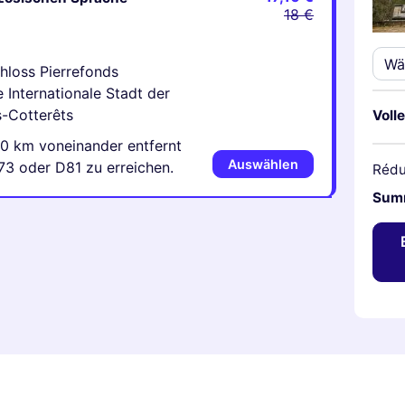
18 €
chloss Pierrefonds
e Internationale Stadt der
s-Cotterêts
Volle
20 km voneinander entfernt
Auswählen
73 oder D81 zu erreichen.
Rédu
Sum