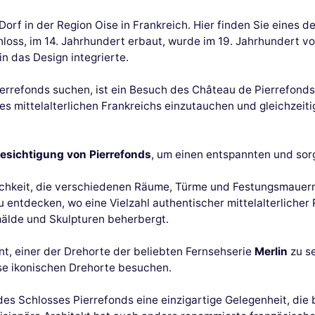
orf in der Region Oise in Frankreich. Hier finden Sie eines d
hloss, im 14. Jahrhundert erbaut, wurde im 19. Jahrhundert v
in das Design integrierte.
Pierrefonds suchen, ist ein Besuch des Château de Pierrefond
es mittelalterlichen Frankreichs einzutauchen und gleichzeit
besichtigung von Pierrefonds
, um einen entspannten und sor
ichkeit, die verschiedenen Räume, Türme und Festungsmauer
zu entdecken, wo eine Vielzahl authentischer mittelalterliche
mälde und Skulpturen beherbergt.
nt, einer der Drehorte der beliebten Fernsehserie
Merlin
zu se
iese ikonischen Drehorte besuchen.
 des Schlosses Pierrefonds eine einzigartige Gelegenheit, d