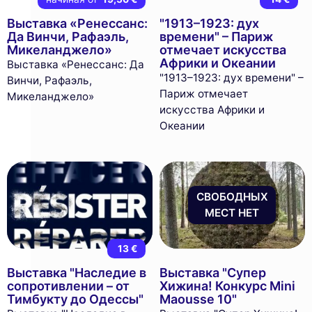
Выставка «Ренессанс:
"1913–1923: дух
Да Винчи, Рафаэль,
времени" – Париж
Микеланджело»
отмечает искусства
Африки и Океании
Выставка «Ренессанс: Да
"1913–1923: дух времени" –
Винчи, Рафаэль,
Париж отмечает
Микеланджело»
искусства Африки и
Океании
СВОБОДНЫХ
МЕСТ НЕТ
13 €
Выставка "Наследие в
Выставка "Супер
сопротивлении – от
Хижина! Конкурс Mini
Тимбукту до Одессы"
Maousse 10"