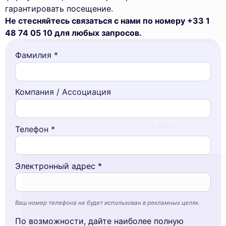
гарантировать посещение.
cookies
Не стесняйтесь связаться с нами по номеру +33 1
We use cookies and your personal data to
48 74 05 10 для любых запросов.
enhance your browsing experience,
measure our audience, and personalize the ads shown to you. You
Фамилия *
can accept, reject or manage your preferences at any time.
Consents certified by
Компания / Ассоциация
Reject All
Cookies Settings
Accept and close
Телефон *
Электронный адрес *
Ваш номер телефона не будет использован в рекламных целях.
По возможности, дайте наиболее полную