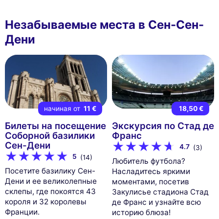
Незабываемые места в Сен-Сен-
Дени
начиная от
11 €
18,50 €
Билеты на посещение
Экскурсия по Стад де
Соборной базилики
Франс
Сен-Дени
4.7
(3)
5
(14)
Любитель футбола?
Посетите базилику Сен-
Насладитесь яркими
Дени и ее великолепные
моментами, посетив
склепы, где покоятся 43
Закулисье стадиона Стад
короля и 32 королевы
де Франс и узнайте всю
Франции.
историю блюза!