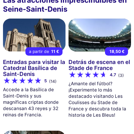
Las atracciones imprescindibles en
Seine-Saint-Denis
a partir de
11 €
18,50 €
Entradas para visitar la
Detrás de escena en el
Catedral Basílica de
Stade de France
Saint-Denis
4.7
(3)
5
(14)
¿Amante del fútbol?
Accede a la Basílica de
¡Experimente lo más
Saint-Denis y sus
destacado visitando Les
magníficas criptas donde
Coulisses du Stade de
descansan 43 reyes y 32
France y descubra toda la
reinas de Francia.
historia de Les Bleus!