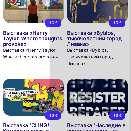
16 €
15 €
Выставка «Henry
Выставка «Byblos,
Taylor. Where thoughts
тысячелетний город
provoke»
Ливана»
Выставка «Henry Taylor.
Выставка «Byblos,
Where thoughts provoke»
тысячелетний город
Ливана»
12 €
13 €
Выставка "CLING!
Выставка "Наследие в
Комикс говорит о
сопротивлении – от