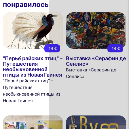
понравилось
14 €
14 €
"Перье́ райских птиц" –
Выставка «Серафин де
Путешествия
Сенлис»
необыкновенной
Выставка «Серафин де
птицы из Новая Гвинея
Сенлис»
"Перье́ райских птиц" –
Путешествия
необыкновенной птицы из
Новая Гвинея