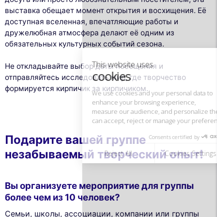
This website uses
выставка обещает момент открытия и восхищения. Её
cookies
доступная вселенная, впечатляющие работы и
дружелюбная атмосфера делают её одним из
We use cookies and your personal data to
обязательных культурных событий сезона.
enhance your browsing experience,
measure our audience, and personalize the ads shown to you. You
can accept, reject or manage your preferences at any time.
Не откладывайте выбор даты посещения и
отправляйтесь исследовать мир, где творчество
Consents certified by
формируется кирпичик за кирпичиком.
Reject All
Cookies Settings
Accept and close
Подарите вашей группе
незабываемый творческий опыт!
Вы организуете мероприятие для группы
более чем из 10 человек?
Семьи, школы, ассоциации, компании или группы