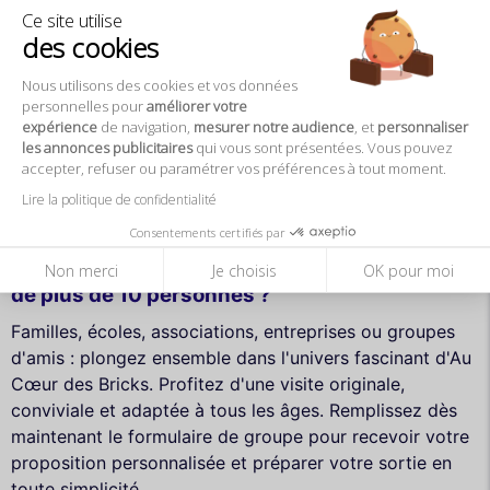
Ce site utilise
explorer un monde où la créativité prend forme brique
des cookies
après brique.
Nous utilisons des cookies et vos données
personnelles pour
améliorer votre
expérience
de navigation,
mesurer notre audience
, et
personnaliser
les annonces publicitaires
qui vous sont présentées. Vous pouvez
Offrez à votre groupe une
accepter, refuser ou paramétrer vos préférences à tout moment.
expérience créative inoubliable !
Lire la politique de confidentialité
Consentements certifiés par
Vous organisez un évènement pour un groupe
Non merci
Je choisis
OK pour moi
de plus de 10 personnes ?
Familles, écoles, associations, entreprises ou groupes
d'amis : plongez ensemble dans l'univers fascinant d'Au
Cœur des Bricks. Profitez d'une visite originale,
conviviale et adaptée à tous les âges. Remplissez dès
maintenant le formulaire de groupe pour recevoir votre
proposition personnalisée et préparer votre sortie en
toute simplicité.