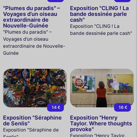
"Plumes du paradis" –
Exposition "CLING ! La
Voyages d’un oiseau
bande dessinée parle
extraordinaire de
cash"
Nouvelle-Guinée
Exposition "CLING ! La
"Plumes du paradis" –
bande dessinée parle cash"
Voyages d’un oiseau
extraordinaire de Nouvelle-
Guinée
14 €
16 €
Exposition "Séraphine
Exposition "Henry
de Senlis"
Taylor. Where thoughts
provoke"
Exposition "Séraphine de
Exposition "Henry Taylor.
Senlis"