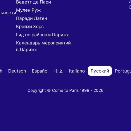
Ведетт де Пари
Мулен Руж
льности
Паради Латен
Крейзи Хорс
Гид по районам Парижа
Календарь мероприятий
в Париже
sh
Deutsch
Español
中文
Italiano
Русский
Portug
Copyright © Come to Paris 1999 - 2026