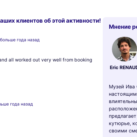
аших клиентов об этой активности!
Мнение р
больше года назад
 and all worked out very well from booking
Eric RENAU
Музей Ива 
настоящим
влиятельны
льше года назад
расположен
предлагает
кутюрье, 
своими см