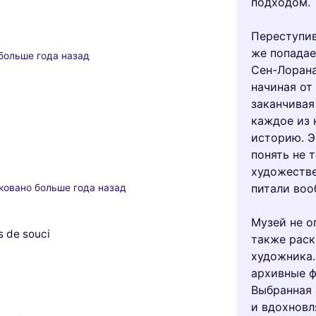
подходом.
Переступив
же попадае
больше года назад
Сен-Лорана
начиная от
заканчивая
каждое из 
историю. Э
понять не 
художестве
питали воо
ковано больше года назад
Музей не о
s de souci
также раск
художника.
архивные ф
Выбранная 
и вдохновл