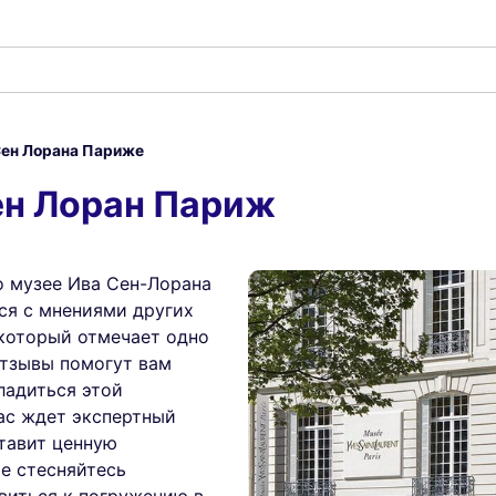
Сен Лорана Париже
ен Лоран Париж
о музее Ива Сен-Лорана
ся с мнениями других
 который отмечает одно
отзывы помогут вам
ладиться этой
ас ждет экспертный
ставит ценную
е стесняйтесь