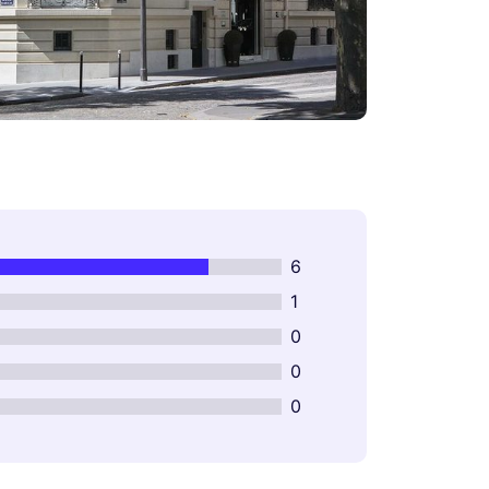
6
1
0
0
0