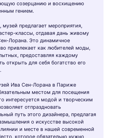
ующую созерцанию и восхищению
нным гением.
, музей предлагает мероприятия,
астер-классы, отдавая дань живому
ен-Лорана. Это динамичное
во привлекает как любителей моды,
пытных, предоставляя каждому
ь открыть для себя богатство его
.
узей Ива Сен-Лорана в Париже
бязательным местом для посещения
кто интересуется модой и творческим
позволяет отпраздновать
ьный путь этого дизайнера, предлагая
азмышления о искусстве высокой
влиянии и месте в нашей современной
Место, которое обязательно нужно