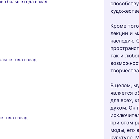
но больше года назад
способств
художестве
Кроме того
лекции и м
наследию С
пространст
так и любо
ольше года назад
возможност
творчества
В целом, м
является о
для всех, 
духом. Он 
исключител
е года назад
при этом р
моды, его 
культуре. 