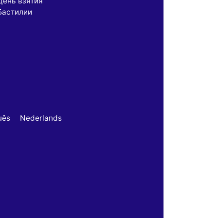
День взятия
Бастилии
uês
Nederlands