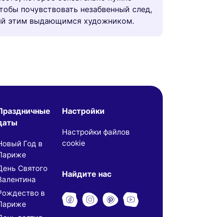
чтобы почувствовать незабвенный след,
ый этим выдающимся художником.
Праздничные
Настройки
даты
Настройки файлов
cookie
Новый Год в
Париже
День Святого
Найдите нас
Валентина
Рождество в
Париже