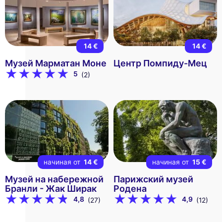
14 €
14 €
Музей Марматан Моне
Центр Помпиду-Мец
5
(2)
начиная от
14 €
начиная от
15 €
Музей на набережной
Парижский музей
Бранли - Жак Ширак
Родена
4,8
4,9
(27)
(12)