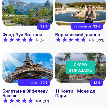
32 €
начиная от
32 €
Фонд Луи Виттона
Версальский дворец
5
4,8
(5)
(303)
СКОРО
В ПРОДАЖЕ
начиная от
49 €
12 €
Билеты на Эйфелеву
11 Конти - Моне де
Башню
Пари
4,9
(37)