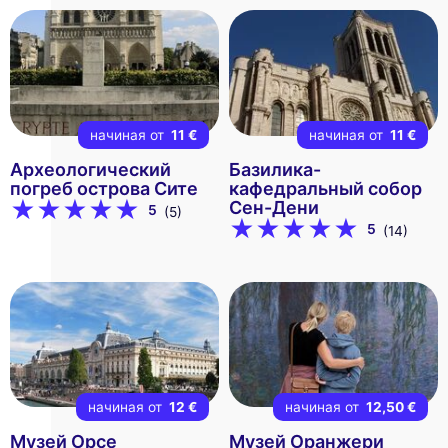
начиная от
11 €
начиная от
11 €
Археологический
Базилика-
погреб острова Сите
кафедральный собор
Сен-Дени
5
(5)
5
(14)
начиная от
12 €
начиная от
12,50 €
Музей Орсе
Музей Оранжери