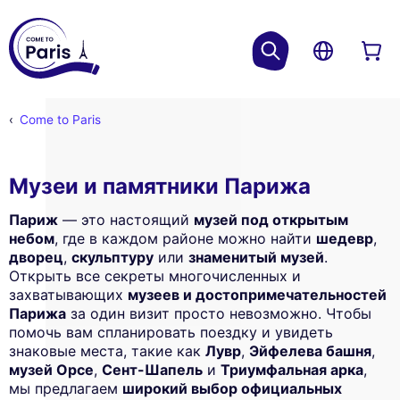
Come to Paris
Музеи и памятники Парижа
Париж
— это настоящий
музей под открытым
небом
, где в каждом районе можно найти
шедевр
,
дворец
,
скульптуру
или
знаменитый музей
.
Открыть все секреты многочисленных и
захватывающих
музеев и достопримечательностей
Парижа
за один визит просто невозможно. Чтобы
помочь вам спланировать поездку и увидеть
знаковые места, такие как
Лувр
,
Эйфелева башня
,
музей Орсе
,
Сент-Шапель
и
Триумфальная арка
,
мы предлагаем
широкий выбор официальных