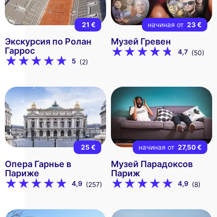
21 €
начиная от
23 €
Экскурсия по Ролан
Музей Гревен
Гаррос
4,7
(50)
5
(2)
25 €
начиная от
27,50 €
Опера Гарнье в
Музей Парадоксов
Париже
Париж
4,9
4,9
(257)
(8)