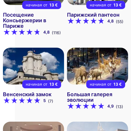
начиная от
13 €
начиная от
13 €
Посещение
Парижский пантеон
Консьержерии в
4,8
(55)
Париже
4,8
(116)
начиная от
13 €
начиная от
13 €
Венсенский замок
Большая галерея
эволюции
5
(7)
4,9
(13)