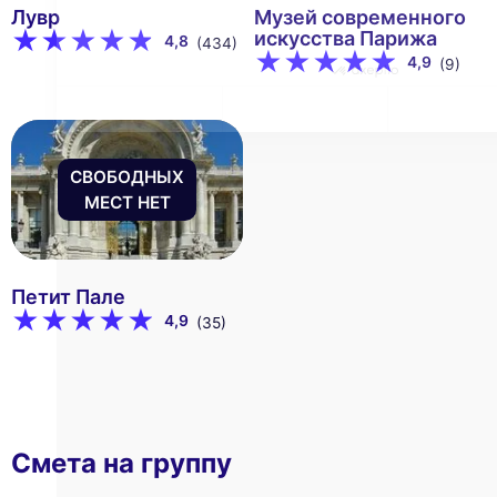
Лувр
Музей современного
искусства Парижа
4,8
(434)
4,9
(9)
СВОБОДНЫХ
МЕСТ НЕТ
Петит Пале
4,9
(35)
Смета на группу