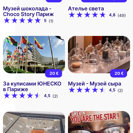
Музей шоколада -
Ателье света
Choco Story Париж
4,8
(49)
5
(1)
20 €
20 €
За кулисами ЮНЕСКО
Музей - Музей сыра
в Париже
4,5
(2)
4,5
(2)