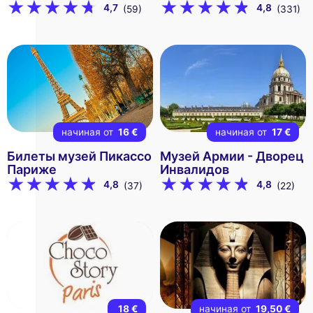
4,7
4,8
(59)
(331)
начиная от
16 €
начиная от
17 €
Билеты музей Пикассо
Музей Армии - Дворец
Париже
Инвалидов
4,8
4,8
(37)
(22)
18 €
начиная от
19,50 €