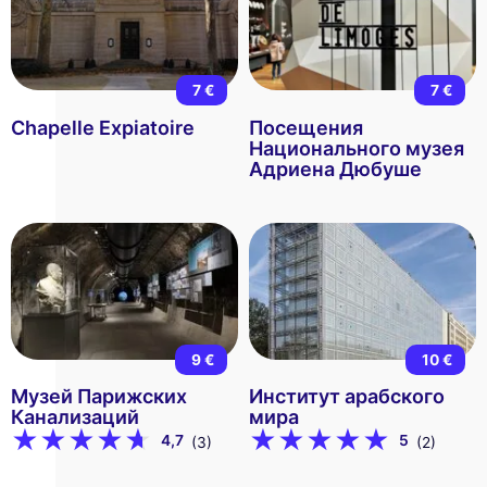
7 €
7 €
Chapelle Expiatoire
Посещения
Национального музея
Адриена Дюбуше
9 €
10 €
Музей Парижских
Институт арабского
Канализаций
мира
4,7
5
(3)
(2)