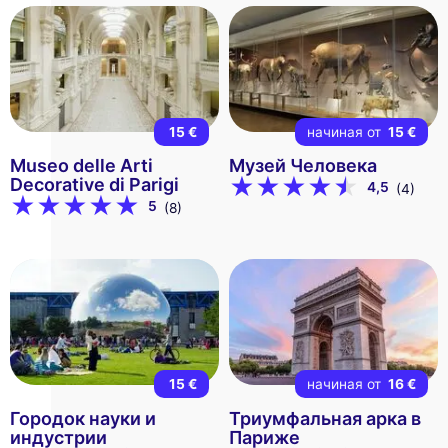
15 €
начиная от
15 €
Museo delle Arti
Музей Человека
Decorative di Parigi
4,5
(4)
5
(8)
15 €
начиная от
16 €
Городок науки и
Триумфальная арка в
индустрии
Париже