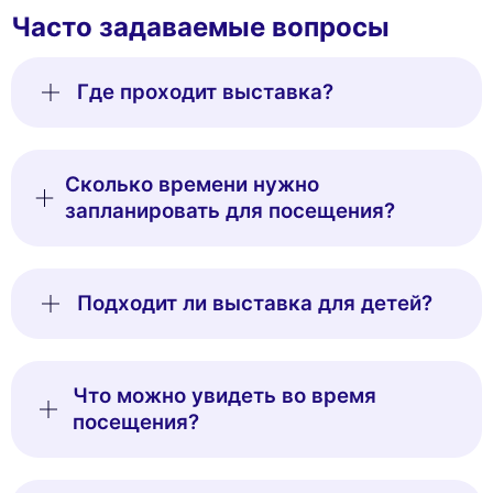
Часто задаваемые вопросы
Где проходит выставка?
Сколько времени нужно
запланировать для посещения?
This website uses
cookies
Подходит ли выставка для детей?
We use cookies and your personal data to enhance your browsing
experience, measure our audience, and personalize the ads shown to
you. You can accept, reject or manage your preferences at any time.
Что можно увидеть во время
Consents certified by
посещения?
Reject All
Cookies Settings
Accept and close