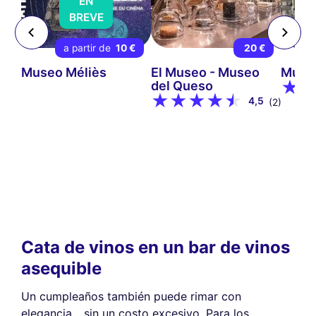
EN
BREVE
 €
a partir de
10 €
20 €
Museo Méliès
El Museo - Museo
Musée
del Queso
4,5
(2)
Cata de vinos en un bar de vinos
asequible
Un cumpleaños también puede rimar con
elegancia... sin un costo excesivo. Para los