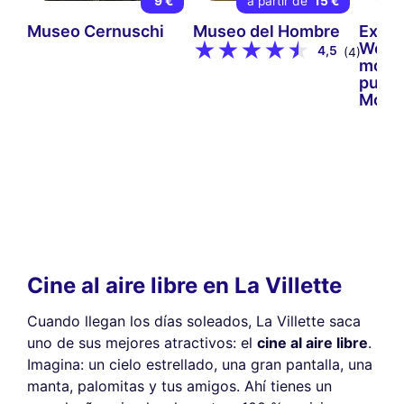
9 €
a partir de
15 €
Museo Cernuschi
Museo del Hombre
Expos
Wolfg
4,5
(4)
monta
puede
Mone
Cine al aire libre en La Villette
Cuando llegan los días soleados, La Villette saca
uno de sus mejores atractivos: el
cine al aire libre
.
Imagina: un cielo estrellado, una gran pantalla, una
manta, palomitas y tus amigos. Ahí tienes un