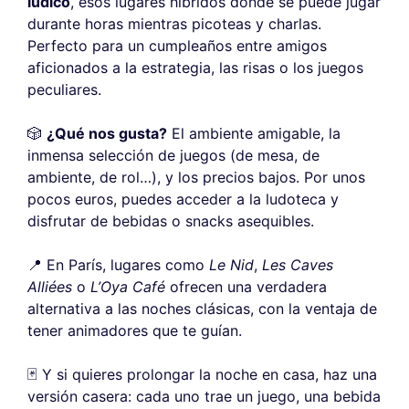
lúdico
, esos lugares híbridos donde se puede jugar
durante horas mientras picoteas y charlas.
Perfecto para un cumpleaños entre amigos
aficionados a la estrategia, las risas o los juegos
peculiares.
🎲
¿Qué nos gusta?
El ambiente amigable, la
inmensa selección de juegos (de mesa, de
ambiente, de rol…), y los precios bajos. Por unos
pocos euros, puedes acceder a la ludoteca y
disfrutar de bebidas o snacks asequibles.
📍 En París, lugares como
Le Nid
,
Les Caves
Alliées
o
L’Oya Café
ofrecen una verdadera
alternativa a las noches clásicas, con la ventaja de
tener animadores que te guían.
🃏 Y si quieres prolongar la noche en casa, haz una
versión casera: cada uno trae un juego, una bebida