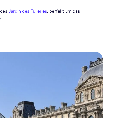
 des
Jardin des Tuileries
, perfekt um das
.