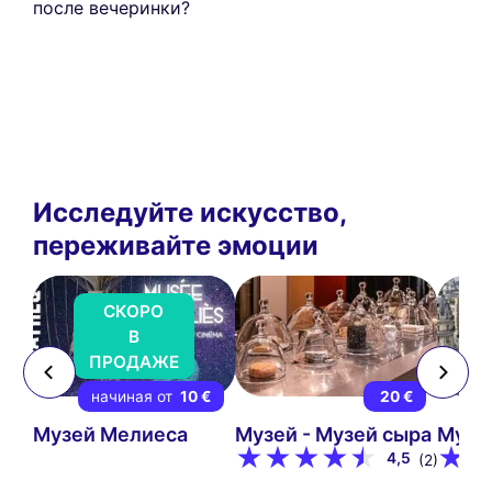
после вечеринки?
Исследуйте искусство,
переживайте эмоции
СКОРО
В
ПРОДАЖЕ
 €
начиная от
10 €
20 €
Музей Мелиеса
Музей - Музей сыра
Музей
4,5
(2)