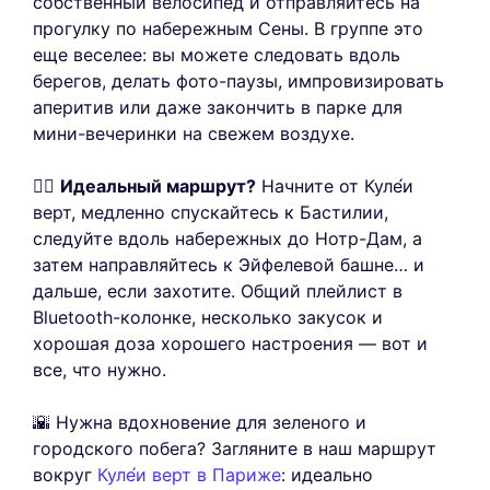
собственный велосипед и отправляйтесь на
прогулку по набережным Сены. В группе это
еще веселее: вы можете следовать вдоль
берегов, делать фото-паузы, импровизировать
аперитив или даже закончить в парке для
мини-вечеринки на свежем воздухе.
🚴‍♀️
Идеальный маршрут?
Начните от Куле́и
верт, медленно спускайтесь к Бастилии,
следуйте вдоль набережных до Нотр-Дам, а
затем направляйтесь к Эйфелевой башне… и
дальше, если захотите. Общий плейлист в
Bluetooth-колонке, несколько закусок и
хорошая доза хорошего настроения — вот и
все, что нужно.
🌇 Нужна вдохновение для зеленого и
городского побега? Загляните в наш маршрут
вокруг
Куле́и верт в Париже
: идеально