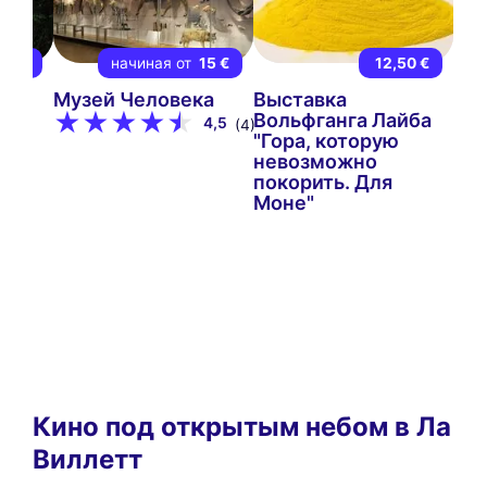
9 €
начиная от
15 €
12,50 €
ки
Музей Человека
Выставка
Вольфганга Лайба
4,5
(4)
"Гора, которую
невозможно
покорить. Для
Моне"
Кино под открытым небом в Ла
Виллетт